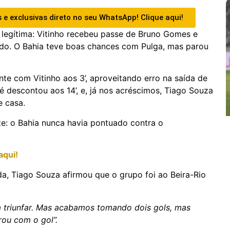
 e exclusivas direto no seu WhatsApp! Clique aqui!
a legítima: Vitinho recebeu passe de Bruno Gomes e
ldo. O Bahia teve boas chances com Pulga, mas parou
e com Vitinho aos 3’, aproveitando erro na saída de
osé descontou aos 14’, e, já nos acréscimos, Tiago Souza
e casa.
te: o Bahia nunca havia pontuado contra o
aqui!
ida, Tiago Souza afirmou que o grupo foi ao Beira-Rio
 triunfar. Mas acabamos tomando dois gols, mas
rou com o gol”.