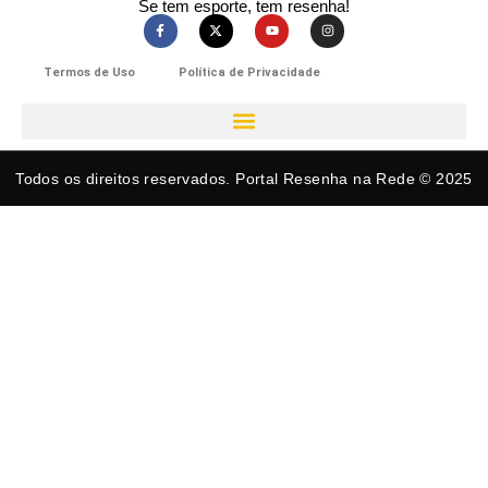
Se tem esporte, tem resenha!​
Termos de Uso
Política de Privacidade
Todos os direitos reservados. Portal Resenha na Rede © 2025