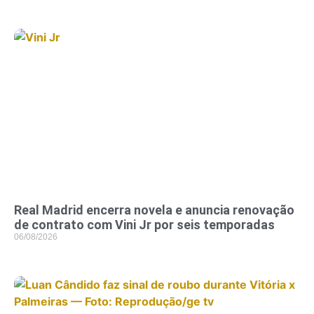
Real Madrid encerra novela e anuncia renovação
de contrato com Vini Jr por seis temporadas
06/08/2026