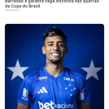
Barradão e garante vaga histórica nas quartas
da Copa do Brasil
06/08/2026