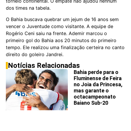
torneio continental. O empate não ajudou nenhum
dos times na tabela.
O Bahia buscava quebrar um jejum de 16 anos sem
vencer o Juventude como visitante. A equipe de
Rogério Ceni saiu na frente. Ademir marcou o
primeiro gol do Bahia aos 20 minutos do primeiro
tempo. Ele realizou uma finalização certeira no canto
direito do goleiro Jandrei.
Notícias Relacionadas
Bahia perde para o
Fluminense de Feira
no Joia da Princesa,
mas garante o
octacampeonato
Baiano Sub-20