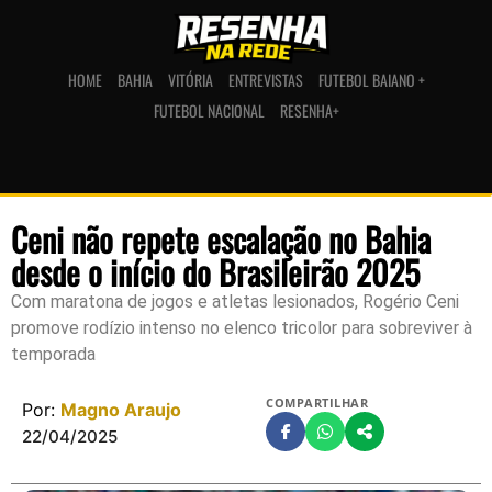
HOME
BAHIA
VITÓRIA
ENTREVISTAS
FUTEBOL BAIANO +
FUTEBOL NACIONAL
RESENHA+
Ceni não repete escalação no Bahia
desde o início do Brasileirão 2025
Com maratona de jogos e atletas lesionados, Rogério Ceni
promove rodízio intenso no elenco tricolor para sobreviver à
temporada
COMPARTILHAR
Por:
Magno Araujo
22/04/2025