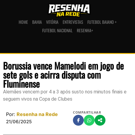
HOME
BAHIA
VITÓRIA
ENTREVISTAS
FUTEBOL BAIANO +
FUTEBOL NACIONAL
RESENHA+
Borussia vence Mamelodi em jogo de
sete gols e acirra disputa com
Fluminense
Alemães vencem por 4 a 3 após susto nos minutos finais e
seguem vivos na Copa de Clubes
COMPARTILHAR
Por:
Resenha na Rede
21/06/2025