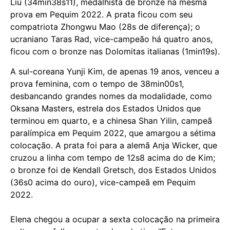
Liu (34min38s11), medalhista de bronze na mesma
prova em Pequim 2022. A prata ficou com seu
compatriota Zhongwu Mao (28s de diferença); o
ucraniano Taras Rad, vice-campeão há quatro anos,
ficou com o bronze nas Dolomitas italianas (1min19s).
A sul-coreana Yunji Kim, de apenas 19 anos, venceu a
prova feminina, com o tempo de 38min00s1,
desbancando grandes nomes da modalidade, como
Oksana Masters, estrela dos Estados Unidos que
terminou em quarto, e a chinesa Shan Yilin, campeã
paralímpica em Pequim 2022, que amargou a sétima
colocação. A prata foi para a alemã Anja Wicker, que
cruzou a linha com tempo de 12s8 acima do de Kim;
o bronze foi de Kendall Gretsch, dos Estados Unidos
(36s0 acima do ouro), vice-campeã em Pequim
2022.
Elena chegou a ocupar a sexta colocação na primeira