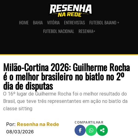
HOME
BAHIA
VITÓRIA
ENTREVISTAS
FUTEBOL BAIANO +
FUTEBOL NACIONAL
RESENHA+
Milão-Cortina 2026: Guilherme Rocha
é o melhor brasileiro no biatlo no 2º
dia de disputas
O 16º lugar de Guilherme Rocha foi o melhor resultado do
Brasil, que teve três representantes em ação no biatlo da
classe sitting
COMPARTILHAR
Por:
Resenha na Rede
08/03/2026