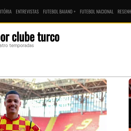
ITÓRIA
ENTREVISTAS
FUTEBOL BAIANO +
FUTEBOL NACIONAL
RESEN
por clube turco
uatro temporadas