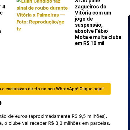
STJD pune
r 4
zagueiros do
 e
Vitória com um
jogo de
suspensão,
a
absolve Fábio
Mota e multa clube
em R$ 10 mil
 e exclusivas direto no seu WhatsApp! Clique aqui!
o
lhão de euros (aproximadamente R$ 9,5 milhões).
, o clube vai receber R$ 8,3 milhões em parcelas.