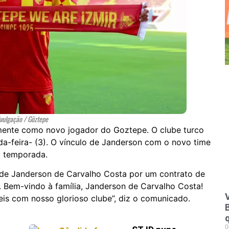
vulgação / Göztepe
lmente como novo jogador do Goztepe. O clube turco
da-feira- (3). O vínculo de Janderson com o novo time
a temporada.
 de Janderson de Carvalho Costa por um contrato de
 Bem-vindo à família, Janderson de Carvalho Costa!
V
s com nosso glorioso clube”, diz o comunicado.
0