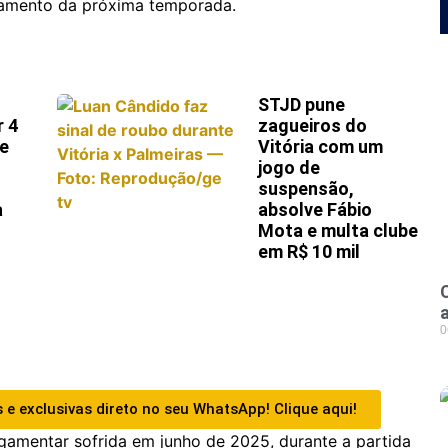
jamento da próxima temporada.
STJD pune
r 4
zagueiros do
 e
Vitória com um
jogo de
suspensão,
a
absolve Fábio
Mota e multa clube
em R$ 10 mil
0
 e exclusivas direto no seu WhatsApp! Clique aqui!
gamentar sofrida em junho de 2025, durante a partida