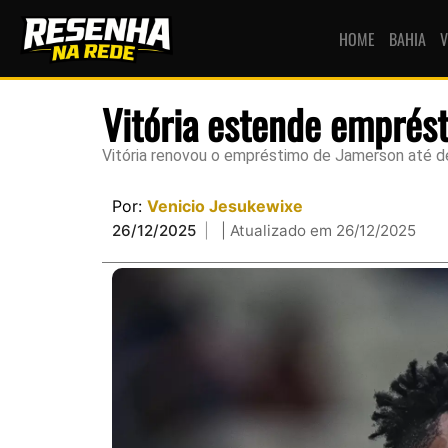
HOME
BAHIA
V
Vitória estende emprést
Vitória renovou o empréstimo de Jamerson até 
Por:
Venicio Jesukewixe
26/12/2025
| Atualizado em 26/12/2025