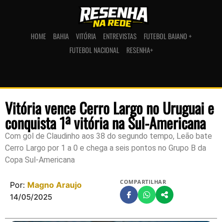
HOME
BAHIA
VITÓRIA
ENTREVISTAS
FUTEBOL BAIANO +
FUTEBOL NACIONAL
RESENHA+
Vitória vence Cerro Largo no Uruguai e
conquista 1ª vitória na Sul-Americana
Com gol de Claudinho aos 38 do segundo tempo, Leão bate
Cerro Largo por 1 a 0 e chega a seis pontos no Grupo B da
Copa Sul-Americana
COMPARTILHAR
Por:
Magno Araujo
14/05/2025