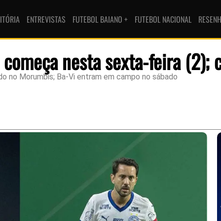
ITÓRIA
ENTREVISTAS
FUTEBOL BAIANO +
FUTEBOL NACIONAL
RESEN
 começa nesta sexta-feira (2); c
lado no Morumbis; Ba-Vi entram em campo no sábado