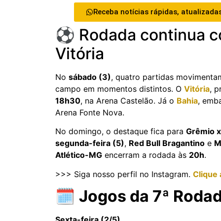
Receba notícias rápidas, atualizadas
⚽ Rodada continua c
Vitória
No
sábado (3)
, quatro partidas movimenta
campo em momentos distintos. O
Vitória
, 
18h30
, na Arena Castelão. Já o
Bahia
, emb
Arena Fonte Nova.
No domingo, o destaque fica para
Grêmio x
segunda-feira (5)
,
Red Bull Bragantino
e
M
Atlético-MG
encerram a rodada às
20h
.
>>> Siga nosso perfil no Instagram.
Clique 
🗓️
Jogos da 7ª Rodada
Sexta-feira (2/5)