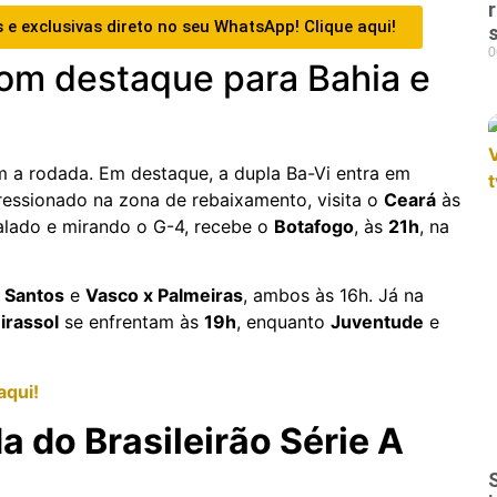
 e exclusivas direto no seu WhatsApp! Clique aqui!
0
om destaque para Bahia e
m a rodada. Em destaque, a dupla Ba-Vi entra em
pressionado na zona de rebaixamento, visita o
Ceará
às
alado e mirando o G-4, recebe o
Botafogo
, às
21h
, na
 Santos
e
Vasco x Palmeiras
, ambos às 16h. Já na
irassol
se enfrentam às
19h
, enquanto
Juventude
e
aqui!
 do Brasileirão Série A