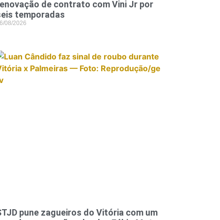
renovação de contrato com Vini Jr por
seis temporadas
6/08/2026
STJD pune zagueiros do Vitória com um