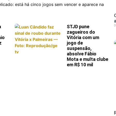
licado: está há cinco jogos sem vencer e aparece na
0
a
STJD pune
zagueiros do
aio
Vitória com um
z
jogo de
suspensão,
absolve Fábio
Mota e multa clube
em R$ 10 mil