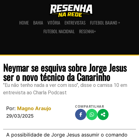
HOME
BAHIA
VITÓRIA
ENTREVISTAS
FUTEBOL BAIANO +
FUTEBOL NACIONAL
RESENHA+
Neymar se esquiva sobre Jorge Jesus
ser o novo técnico da Canarinho
"Eu não tenho nada a ver com isso", disse o camisa 10 em
entrevista ao Charla Podcast
COMPARTILHAR
Por:
Magno Araujo
29/03/2025
A possibilidade de Jorge Jesus assumir o comando