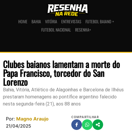
HOME
BAHIA
VITÓRIA
ENTREVISTAS
FUTEBOL BAIANO +
FUTEBOL NACIONAL
RESENHA+
Clubes baianos lamentam a morte do
Papa Francisco, torcedor do San
Lorenzo
Bahia, Vitória, Atlético de Alagoinhas e Barcelona de Ilhéus
prestaram homenagens ao pontífice argentino falecido
nesta segunda-feira (21), aos 88 anos
COMPARTILHAR
Por:
Magno Araujo
21/04/2025