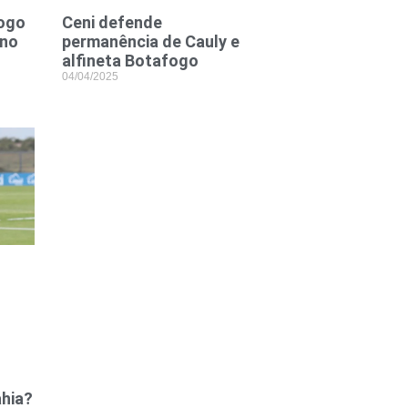
fogo
Ceni defende
 no
permanência de Cauly e
alfineta Botafogo
04/04/2025
ahia?