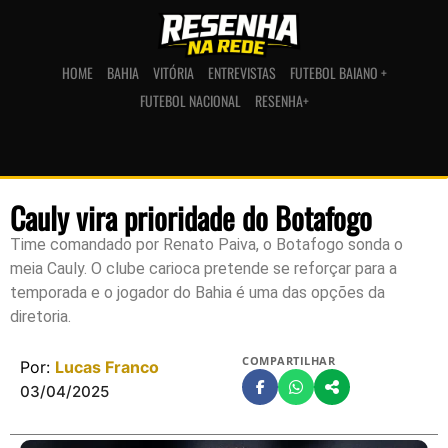
HOME
BAHIA
VITÓRIA
ENTREVISTAS
FUTEBOL BAIANO +
FUTEBOL NACIONAL
RESENHA+
Cauly vira prioridade do Botafogo
Time comandado por Renato Paiva, o Botafogo sonda o
meia Cauly. O clube carioca pretende se reforçar para a
temporada e o jogador do Bahia é uma das opções da
diretoria.
COMPARTILHAR
Por:
Lucas Franco
03/04/2025