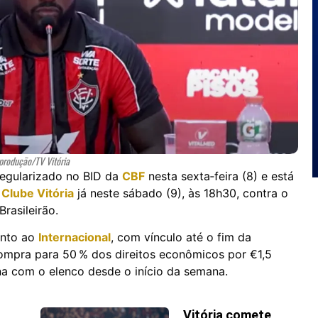
produção/TV Vitória
 regularizado no BID da
CBF
nesta sexta‑feira (8) e está
Clube Vitória
já neste sábado (9), às 18h30, contra o
rasileirão.
unto ao
Internacional
, com vínculo até o fim da
mpra para 50 % dos direitos econômicos por €1,5
ina com o elenco desde o início da semana.
Vitória comete