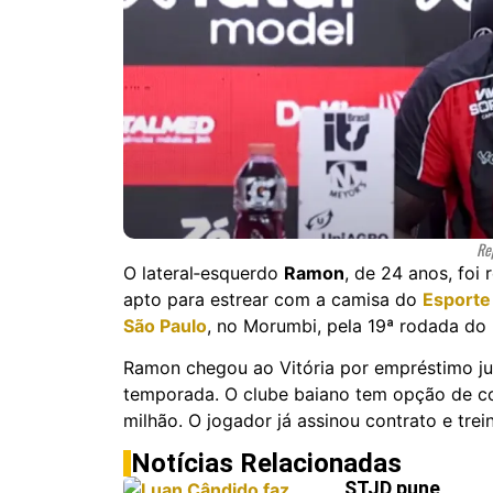
Re
O lateral‑esquerdo
Ramon
, de 24 anos, foi
apto para estrear com a camisa do
Esporte 
São Paulo
, no Morumbi, pela 19ª rodada do B
Ramon chegou ao Vitória por empréstimo j
temporada. O clube baiano tem opção de co
milhão. O jogador já assinou contrato e tre
Notícias Relacionadas
STJD pune