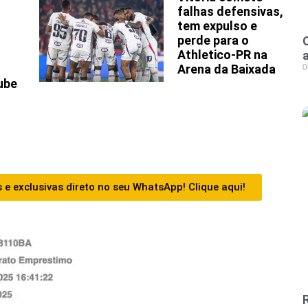
falhas defensivas,
tem expulso e
perde para o
Athletico-PR na
Arena da Baixada
0
ube
 e exclusivas direto no seu WhatsApp! Clique aqui!