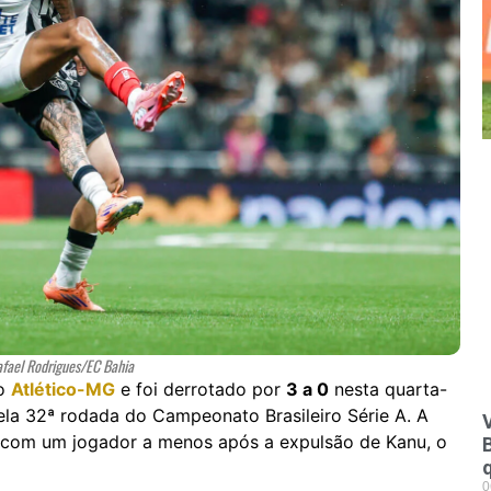
afael Rodrigues/EC Bahia
do
Atlético-MG
e foi derrotado por
3 a 0
nesta quarta-
pela 32ª rodada do Campeonato Brasileiro Série A. A
V
 com um jogador a menos após a expulsão de Kanu, o
0