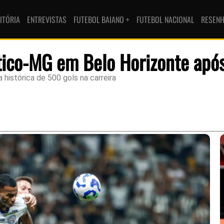
ITÓRIA
ENTREVISTAS
FUTEBOL BAIANO +
FUTEBOL NACIONAL
RESEN
ético-MG em Belo Horizonte apó
 histórica de 500 gols na carreira