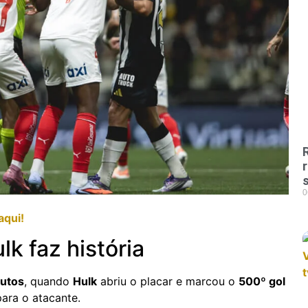
0
aqui!
lk faz história
utos
, quando
Hulk
abriu o placar e marcou o
500º gol
para o atacante.