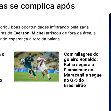
s se complica após
criou boas oportunidades infiltrando pela zaga
uras de
Everson
.
Michel
arriscou de fora da área, e
ndo esperança à torcida baiana.
a o
Com milagres do
goleiro Ronaldo,
Bahia segura o
Fluminense no
Maracanã e segue
o
no G-5 do
Brasileirão