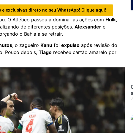
 e exclusivas direto no seu WhatsApp! Clique aqui!
dou. O Atlético passou a dominar as ações com
Hulk
,
alizando de diferentes posições.
Alexsander
e
rçando o Bahia a se retrair.
nutos
, o zagueiro
Kanu
foi
expulso
após revisão do
o. Pouco depois,
Tiago
recebeu cartão amarelo por
0