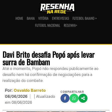
HOME
BAHIA
VITÓRIA
ENTREVISTAS
FUTEBOL BAIANO +
FUTEBOL NACIONAL
RESENHA+
Davi Brito desafia Popó após levar
surra de Bambam
Até o momento, Popó não respondeu publicamente ao
desafio nem há confirmação de negociações para a
realização do combate.
Por:
Osvaldo Barreto
COMPARTILHAR
08/06/2026
| Atualizado
em 08/06/2026